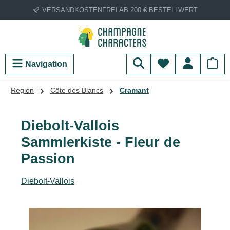
VERSANDKOSTENFREI AB 200 € BESTELLWERT
Zum Hauptinhalt springen
Du hast 0 Produ
Navigation
Region
Côte des Blancs
Cramant
Diebolt-Vallois
Sammlerkiste - Fleur de
Passion
Diebolt-Vallois
Bildergalerie überspringen