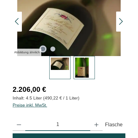
Abbildung ähnlich
Regulärer Preis:
2.206,00 €
Inhalt:
4.5 Liter
(490,22 € / 1 Liter)
Preise inkl. MwSt.
Produkt Anzahl: Gib den gewünschten Wert ein oder benutze die
Flasche