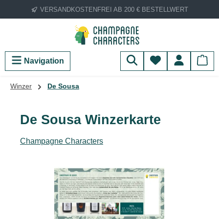
VERSANDKOSTENFREI AB 200 € BESTELLWERT
Zum Hauptinhalt springen
Du hast 0 Produ
Navigation
Winzer
De Sousa
De Sousa Winzerkarte
Champagne Characters
Bildergalerie überspringen