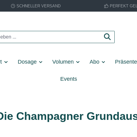
SCHNELLER VERSAND
PERFEKT GE
t
Dosage
Volumen
Abo
Präsent
Events
Die Champagner Grundaus