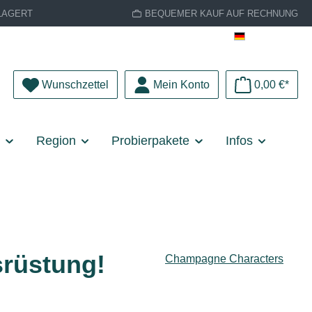
LAGERT
BEQUEMER KAUF AUF RECHNUNG
Deutsch
Du hast 0 Produkte auf dem Merkzettel
Wunschzettel
Mein Konto
0,00 €*
e
Region
Probierpakete
Infos
rüstung!
Champagne Characters