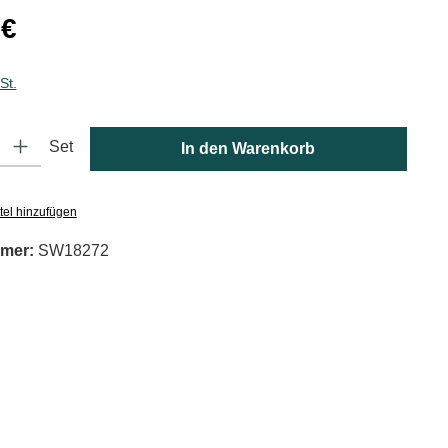
is:
 €
St.
: Gib den gewünschten Wert ein oder benutze die Schaltflächen um die
Set
In den Warenkorb
tel hinzufügen
mer:
SW18272