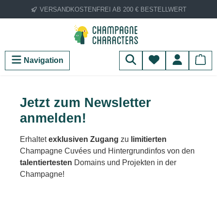
VERSANDKOSTENFREI AB 200 € BESTELLWERT
Zum Hauptinhalt springen
Du hast 0 Produ
Navigation
Jetzt zum Newsletter
anmelden!
Erhaltet
exklusiven Zugang
zu
limitierten
Champagne Cuvées und Hintergrundinfos von den
talentiertesten
Domains und Projekten in der
Champagne!