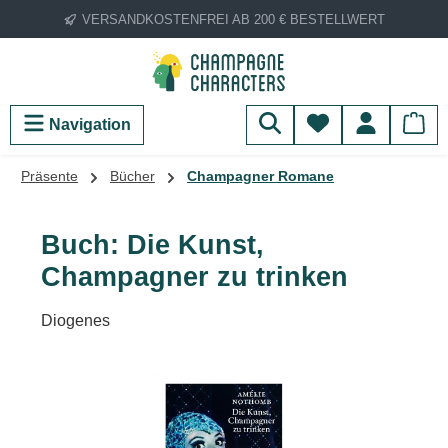
VERSANDKOSTENFREI AB 200 € BESTELLWERT
Zum Hauptinhalt springen
Du hast 0 Produ
Navigation
Präsente
Bücher
Champagner Romane
Buch: Die Kunst,
Champagner zu trinken
Diogenes
Bildergalerie überspringen