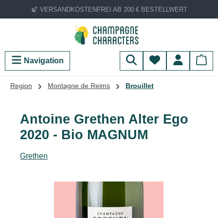
VERSANDKOSTENFREI AB 200 € BESTELLWERT
Zum Hauptinhalt springen
Du hast 0 Produ
Navigation
Region
Montagne de Reims
Brouillet
Antoine Grethen Alter Ego
2020 - Bio MAGNUM
Grethen
Bildergalerie überspringen