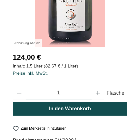
Abbildung ähnlich
Regulärer Preis:
124,00 €
Inhalt:
1.5 Liter
(82,67 € / 1 Liter)
Preise inkl. MwSt.
Produkt Anzahl: Gib den gewünschten Wert ein oder benutze die
Flasche
In den Warenkorb
Zum Merkzettel hinzufügen