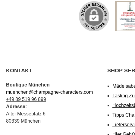
KONTAKT
SHOP SER
Boutique München
Mädelsab
muenchen@champagne-characters.com
Tasting Z
+49 89 519 96 899
Hochzeits
Adresse:
Alter Messeplatz 6
Tipps Cha
80339 München
Lieferserv
Hier Geht