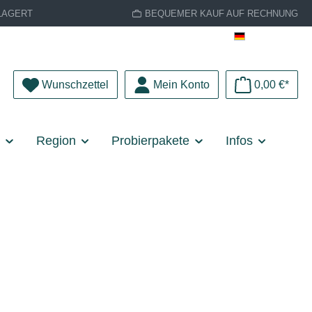
LAGERT
BEQUEMER KAUF AUF RECHNUNG
Deutsch
Du hast 0 Produkte auf dem Merkzettel
Wunschzettel
Mein Konto
0,00 €*
e
Region
Probierpakete
Infos