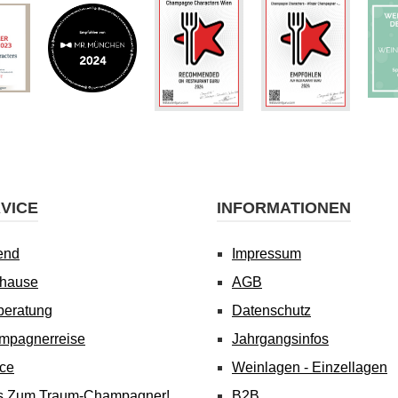
VICE
INFORMATIONEN
end
Impressum
uhause
AGB
beratung
Datenschutz
mpagnerreise
Jahrgangsinfos
ice
Weinlagen - Einzellagen
's Zum Traum-Champagner!
B2B