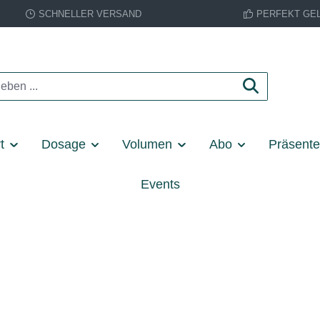
SCHNELLER VERSAND
PERFEKT GE
t
Dosage
Volumen
Abo
Präsent
Events