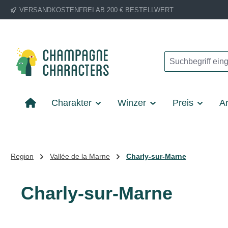
VERSANDKOSTENFREI AB 200 € BESTELLWERT
m Hauptinhalt springen
Zur Suche springen
Zur Hauptnavigation springen
Charakter
Winzer
Preis
Ar
Region
Vallée de la Marne
Charly-sur-Marne
Charly-sur-Marne