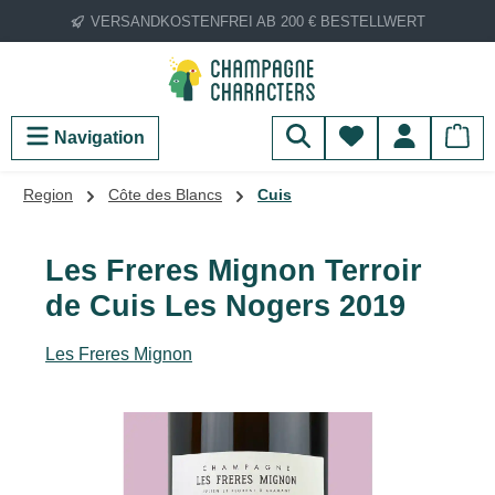
VERSANDKOSTENFREI AB 200 € BESTELLWERT
Zum Hauptinhalt springen
Du hast 0 Produ
Navigation
Region
Côte des Blancs
Cuis
Les Freres Mignon Terroir
de Cuis Les Nogers 2019
Les Freres Mignon
Bildergalerie überspringen