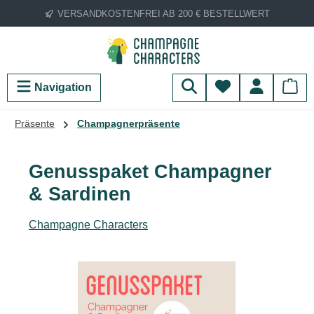
VERSANDKOSTENFREI AB 200 € BESTELLWERT
Zum Hauptinhalt springen
Du hast 0 Produ
Navigation
Präsente
Champagnerpräsente
Genusspaket Champagner
& Sardinen
Champagne Characters
Bildergalerie überspringen