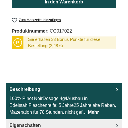
In den Warenkorb
Zum Merkzettel hinzufügen
Produktnummer:
CC017022
Sie erhalten 33 Bonus Punkte für diese
P
Bestellung (2,48 €)
Beschreibung
100% Pinot NoirDosage 4g/lAusbau in
EdelstahlFlaschenreife: 5 Jahre25 Jahre alte Reben,
Mazeration für 78 Stunden, nicht gef…
Mehr
Eigenschaften