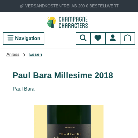
VERSANDKOSTENFREI AB 200 € BESTELLWERT
Zum Hauptinhalt springen
Du hast 0 Produ
Navigation
Anlass
Essen
Paul Bara Millesime 2018
Paul Bara
Bildergalerie überspringen