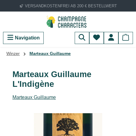
VERSANDKOSTENFREI AB 200 € BESTELLWERT
Zum Hauptinhalt springen
Du hast 0 Produ
Navigation
Winzer
Marteaux Guillaume
Marteaux Guillaume
L'Indigène
Marteaux Guillaume
Bildergalerie überspringen