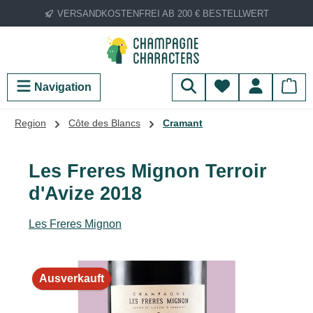
VERSANDKOSTENFREI AB 200 € BESTELLWERT
Zum Hauptinhalt springen
Du hast 0 Produ
Navigation
Region
Côte des Blancs
Cramant
Les Freres Mignon Terroir
d'Avize 2018
Les Freres Mignon
Bildergalerie überspringen
Ausverkauft