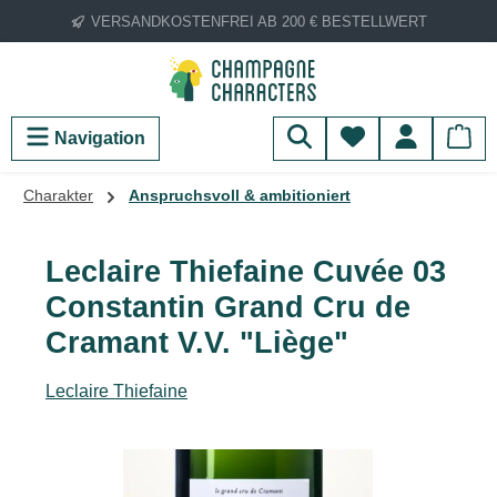
VERSANDKOSTENFREI AB 200 € BESTELLWERT
Zum Hauptinhalt springen
Du hast 0 Produ
Navigation
Charakter
Anspruchsvoll & ambitioniert
Leclaire Thiefaine Cuvée 03
Constantin Grand Cru de
Cramant V.V. "Liège"
Leclaire Thiefaine
Bildergalerie überspringen