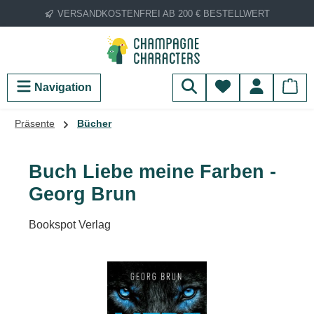
VERSANDKOSTENFREI AB 200 € BESTELLWERT
Zum Hauptinhalt springen
Du hast 0 Produ
Navigation
Präsente
Bücher
Buch Liebe meine Farben -
Georg Brun
Bookspot Verlag
Bildergalerie überspringen