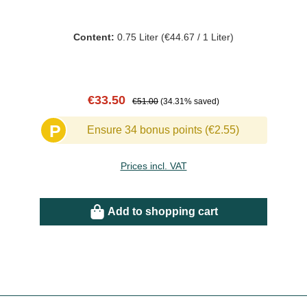
Content:
0.75 Liter
(€44.67 / 1 Liter)
Sale price:
Regular price:
€33.50
€51.00
(34.31% saved)
P
Ensure 34 bonus points (€2.55)
Prices incl. VAT
Add to shopping cart