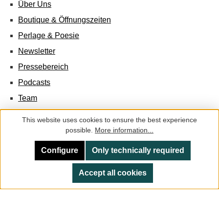
Über Uns
Boutique & Öffnungszeiten
Perlage & Poesie
Newsletter
Pressebereich
Podcasts
Team
Jobs
This website uses cookies to ensure the best experience
possible.
More information...
Configure
Only technically required
Facebook
Instagram
Accept all cookies
All prices incl. VAT plus
shipping costs
and possible delivery
charges, if not stated otherwise.
© 2026 Champagne Characters - All Rights Reserved. Theme