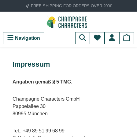
FREE SHIPPING FOR ORDERS OVER 200€
Skip to main content
You have 0 wish
Navigation
Impressum
Angaben gemäß § 5 TMG:
Champagne Characters GmbH
Pappelallee 30
80995 München
Tel.: +49 89 51 99 68 99