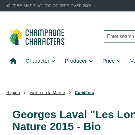
FREE SHIPPING FOR ORDERS OVER 200€
p to main content
Skip to search
Skip to main navigation
Character
Producer
Price
Va
Region
Vallée de la Marne
Cumières
Georges Laval "Les Lon
Nature 2015 - Bio