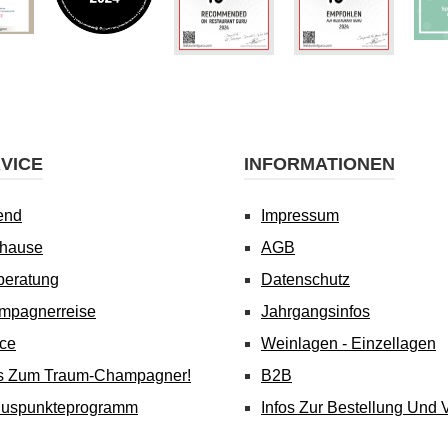
VICE
INFORMATIONEN
end
Impressum
uhause
AGB
beratung
Datenschutz
mpagnerreise
Jahrgangsinfos
ice
Weinlagen - Einzellagen
's Zum Traum-Champagner!
B2B
nuspunkteprogramm
Infos Zur Bestellung Und 