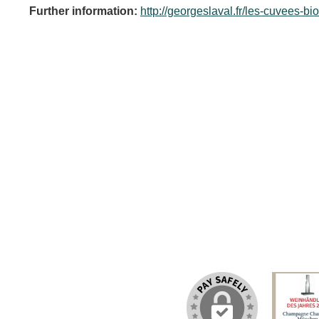
Further information:
http://georgeslaval.fr/les-cuvees-bi