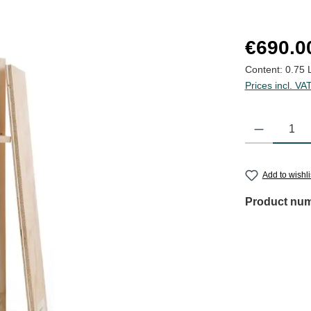
Regular price
€690.0
Content:
0.75 
Prices incl. VA
Product Quantit
Add to wishli
Product nu