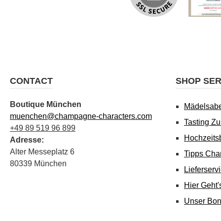
CONTACT
SHOP SER
Boutique München
Mädelsab
muenchen@champagne-characters.com
Tasting Z
+49 89 519 96 899
Hochzeits
Adresse:
Alter Messeplatz 6
Tipps Cha
80339 München
Lieferserv
Hier Geht
Unser Bo