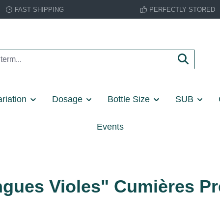
FAST SHIPPING
PERFECTLY STORED
riation
Dosage
Bottle Size
SUB
Events
gues Violes" Cumières Pr