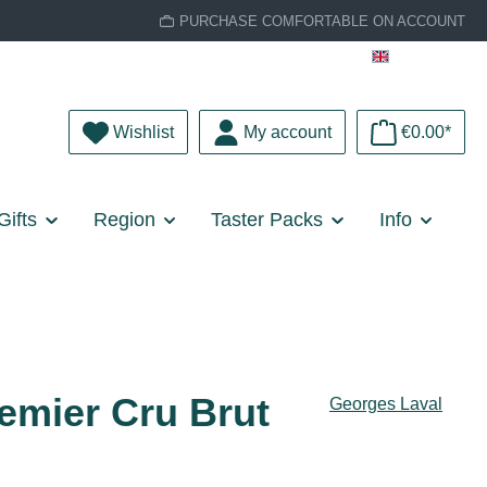
PURCHASE COMFORTABLE ON ACCOUNT
English
You have 0 wishlist items
Wishlist
My account
€0.00*
Gifts
Region
Taster Packs
Info
emier Cru Brut
Georges Laval