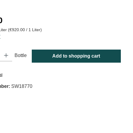
:
0
Liter
(€920.00 / 1 Liter)
T
y: Enter the desired amount or use the buttons to increase or decrease
Bottle
Add to shopping cart
st
mber:
SW18770