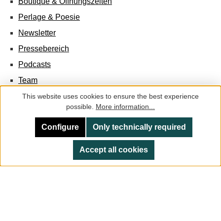
Boutique & Öffnungszeiten
Perlage & Poesie
Newsletter
Pressebereich
Podcasts
Team
Jobs
This website uses cookies to ensure the best experience
possible.
More information...
Configure
Only technically required
Accept all cookies
Facebook
Instagram
All prices incl. VAT plus
shipping costs
and possible delivery
charges, if not stated otherwise.
© 2026 Champagne Characters - All Rights Reserved. Theme
by
ThemeWare®