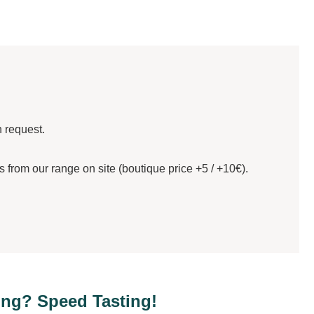
n request.
from our range on site (boutique price +5 / +10€).
ing? Speed Tasting!