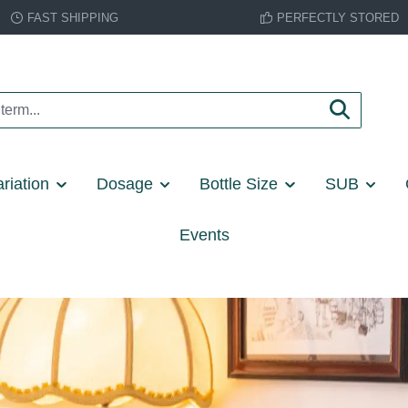
FAST SHIPPING
PERFECTLY STORED
riation
Dosage
Bottle Size
SUB
Events