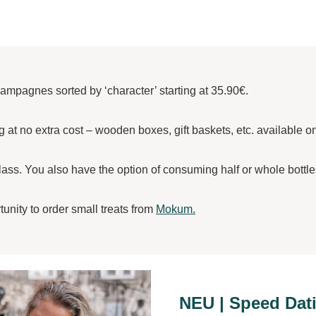
champagnes sorted by ‘character’ starting at 35.90€.
g at no extra cost – wooden boxes, gift baskets, etc. available o
s. You also have the option of consuming half or whole bottles 
unity to order small treats from
Mokum.
NEU | Speed Dat