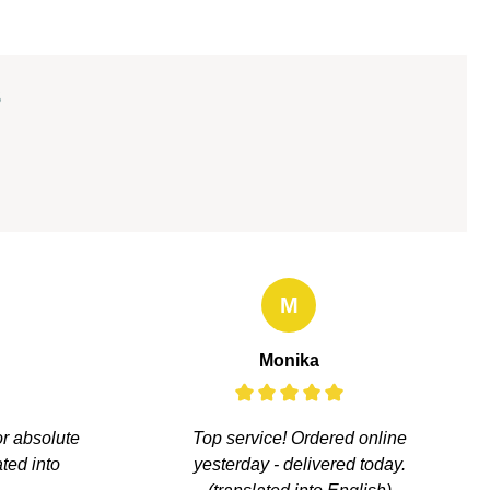
s
M
Monika
or absolute
Top service! Ordered online
ated into
yesterday - delivered today.