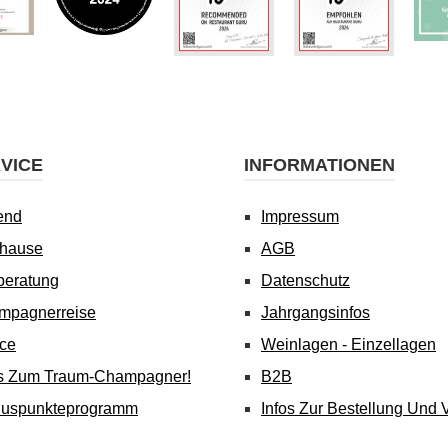
VICE
INFORMATIONEN
end
Impressum
uhause
AGB
beratung
Datenschutz
mpagnerreise
Jahrgangsinfos
ice
Weinlagen - Einzellagen
's Zum Traum-Champagner!
B2B
nuspunkteprogramm
Infos Zur Bestellung Und 