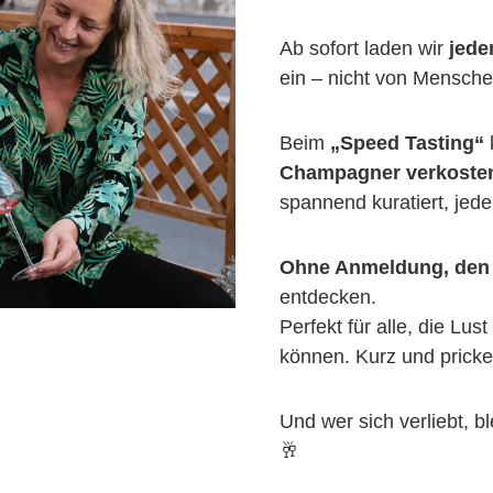
Ab sofort laden wir
jed
ein – nicht von Mensch
Beim
„Speed Tasting“
Champagner verkoste
spannend kuratiert, jed
Ohne Anmeldung, den 
entdecken.
Perfekt für alle, die Lu
können. K
urz und prick
Und wer sich verliebt, bl
🥂