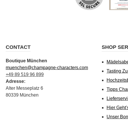
CONTACT
SHOP SER
Boutique München
Mädelsab
muenchen@champagne-characters.com
Tasting Z
+49 89 519 96 899
Hochzeits
Adresse:
Alter Messeplatz 6
Tipps Cha
80339 München
Lieferserv
Hier Geht
Unser Bo