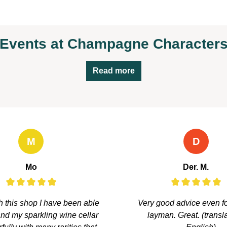
Events at Champagne Character
Read more
M
D
Mo
Der. M.
 this shop I have been able
Very good advice even f
nd my sparkling wine cellar
layman. Great. (transl