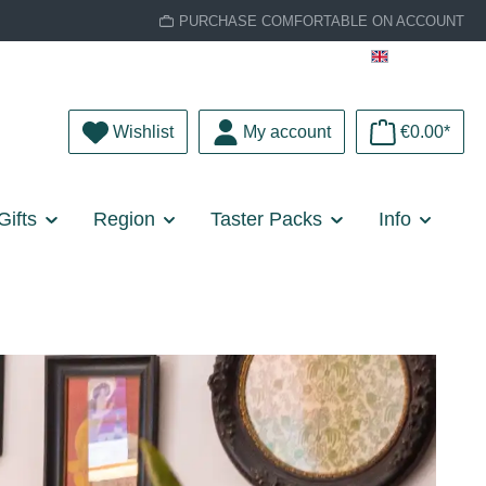
PURCHASE COMFORTABLE ON ACCOUNT
English
You have 0 wishlist items
Wishlist
My account
€0.00*
Gifts
Region
Taster Packs
Info